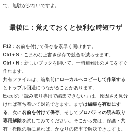
で、無駄が少ないですよ。
最後に：覚えておくと便利な時短ワザ
F12
：名前を付けて保存を素早く開けます。
Ctrl + S
：こまめな上書き保存で競合を減らせます。
Ctrl + N
：新しいブックを開いて、一時避難用のメモをすぐ
作れます。
共有ファイルは、編集前に
ローカルへコピーして作業
する
とトラブル回避につながることがあります。
Excelの「読み取り専用で編集できない」は、原因さえ見分
ければ落ち着いて対処できます。まずは
編集を有効にす
る
、次に
名前を付けて保存
、そして
プロパティの読み取り
専用解除
を試してみてください。そこから先は、保護・共
有・権限の順に見れば、かなりの確率で解決できますよ。