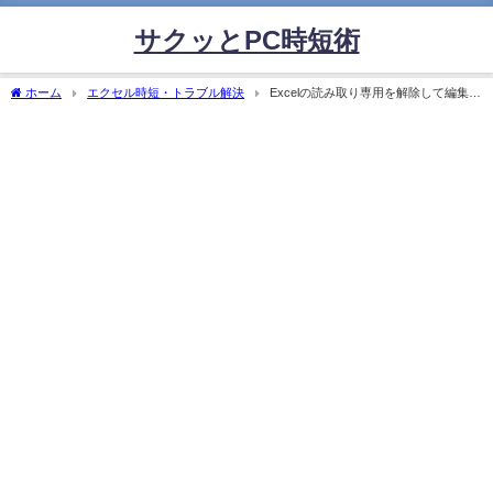
サクッとPC時短術
ホーム
エクセル時短・トラブル解決
Excelの読み取り専用を解除して編集で
きない時の対処法