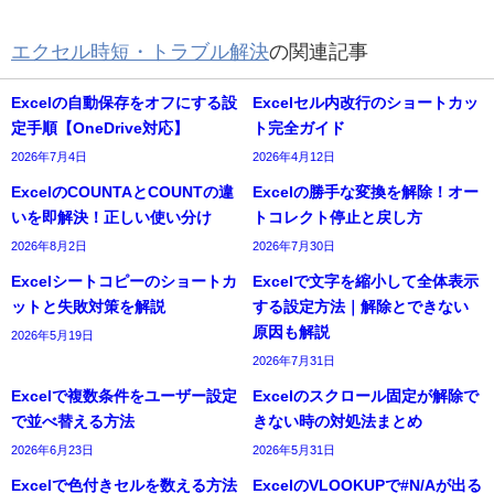
エクセル時短・トラブル解決
の関連記事
Excelの自動保存をオフにする設
Excelセル内改行のショートカッ
定手順【OneDrive対応】
ト完全ガイド
2026年7月4日
2026年4月12日
ExcelのCOUNTAとCOUNTの違
Excelの勝手な変換を解除！オー
いを即解決！正しい使い分け
トコレクト停止と戻し方
2026年8月2日
2026年7月30日
Excelシートコピーのショートカ
Excelで文字を縮小して全体表示
ットと失敗対策を解説
する設定方法｜解除とできない
原因も解説
2026年5月19日
2026年7月31日
Excelで複数条件をユーザー設定
Excelのスクロール固定が解除で
で並べ替える方法
きない時の対処法まとめ
2026年6月23日
2026年5月31日
Excelで色付きセルを数える方法
ExcelのVLOOKUPで#N/Aが出る