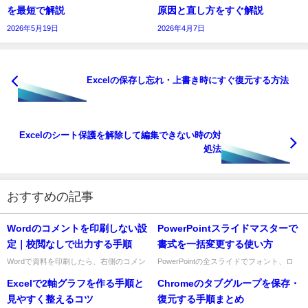
を最短で解説
原因と直し方をすぐ解説
2026年5月19日
2026年4月7日
Excelの保存し忘れ・上書き時にすぐ復元する方法
Excelのシート保護を解除して編集できない時の対
処法
おすすめの記事
Wordのコメントを印刷しない設
PowerPointスライドマスターで
定｜校閲なしで出力する手順
書式を一括変更する使い方
Wordで資料を印刷したら、右側のコメン
PowerPointの全スライドでフォント、ロ
トや赤字の修正履歴まで出てしまった……
ゴ、背景、タイトル位置をそろえたいとき
Excelで2軸グラフを作る手順と
Chromeのタブグループを保存・
という経験はありませんか？社内確認用の
は、1枚ずつ編集する必要はありません。
メモを残したまま提出用に...
スライドマスターを...
見やすく整えるコツ
復元する手順まとめ