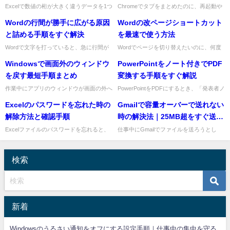
Excelで数値の桁が大きく違うデータを1つ
Chromeでタブをまとめたのに、再起動や
のグラフで比較したいときは、第2軸を使
うっかり操作で見失うと困りますよね。仕
Wordの行間が勝手に広がる原因
Wordの改ページショートカット
った2軸グラフが最短です。たとえば「売
事中は、調べ物の途中や案件ごとのタブ構
上金額」と「件数」「...
成をすぐ戻せるかどうか...
と詰める手順をすぐ解決
を最速で使う方法
Wordで文字を打っていると、急に行間が
Wordでページを切り替えたいのに、何度
広がって見づらくなることがありますよ
もEnterキーを押して調整していません
Windowsで画面外のウィンドウ
PowerPointをノート付きでPDF
ね。仕事中にこの状態になると、資料の見
か。これは見た目は合っていても、文章を
た目が崩れてかなり焦ります...
追加した瞬間にレイアウ...
を戻す最短手順まとめ
変換する手順をすぐ解説
作業中にアプリのウィンドウが画面の外へ
PowerPointをPDFにするとき、「発表者ノ
行ってしまい、タイトルバーもつかめず戻
ートも一緒に保存したい」と困りますよ
Excelのパスワードを忘れた時の
Gmailで容量オーバーで送れない
せないことがありますよね。特にデュアル
ね。先に結論をお伝えすると、通常の「名
モニターを外した後や、解像...
前を付けて保存」...
解除方法と確認手順
時の解決法｜25MB超をすぐ送る
手順
Excelファイルのパスワードを忘れると、
仕事中にGmailでファイルを送ろうとし
急ぎの仕事ほど焦りますよね。先に結論を
て、容量オーバーのエラーが出ると困りま
お伝えすると、正規の方法で解除できるか
すよね。結論からいうと、添付ファイルが
どうかは、どの種類のパ...
25MBを超える場合は、...
検索
新着
Windowsのうるさい通知をオフにする設定手順｜仕事中の集中を守る