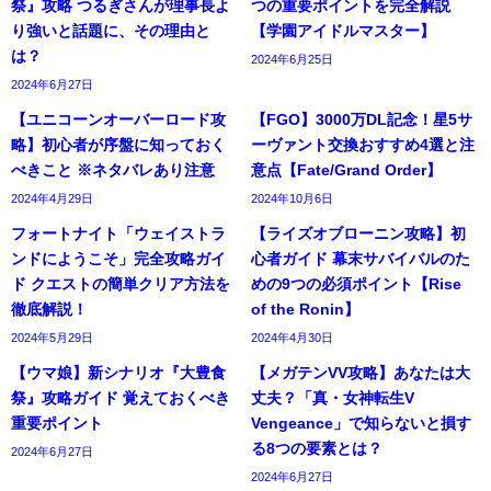
祭』攻略 つるぎさんが理事長よ
つの重要ポイントを完全解説
り強いと話題に、その理由と
【学園アイドルマスター】
は？
2024年6月25日
2024年6月27日
【ユニコーンオーバーロード攻
【FGO】3000万DL記念！星5サ
略】初心者が序盤に知っておく
ーヴァント交換おすすめ4選と注
べきこと ※ネタバレあり注意
意点【Fate/Grand Order】
2024年4月29日
2024年10月6日
フォートナイト「ウェイストラ
【ライズオブローニン攻略】初
ンドにようこそ」完全攻略ガイ
心者ガイド 幕末サバイバルのた
ド クエストの簡単クリア方法を
めの9つの必須ポイント【Rise
徹底解説！
of the Ronin】
2024年5月29日
2024年4月30日
【ウマ娘】新シナリオ『大豊食
【メガテンVV攻略】あなたは大
祭』攻略ガイド 覚えておくべき
丈夫？「真・女神転生V
重要ポイント
Vengeance」で知らないと損す
る8つの要素とは？
2024年6月27日
2024年6月27日