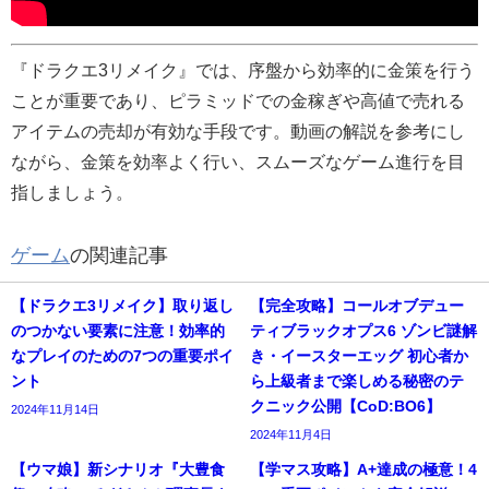
『ドラクエ3リメイク』では、序盤から効率的に金策を行う
ことが重要であり、ピラミッドでの金稼ぎや高値で売れる
アイテムの売却が有効な手段です。動画の解説を参考にし
ながら、金策を効率よく行い、スムーズなゲーム進行を目
指しましょう。
ゲーム
の関連記事
【ドラクエ3リメイク】取り返し
【完全攻略】コールオブデュー
のつかない要素に注意！効率的
ティブラックオプス6 ゾンビ謎解
なプレイのための7つの重要ポイ
き・イースターエッグ 初心者か
ント
ら上級者まで楽しめる秘密のテ
クニック公開【CoD:BO6】
2024年11月14日
2024年11月4日
【ウマ娘】新シナリオ『大豊食
【学マス攻略】A+達成の極意！4