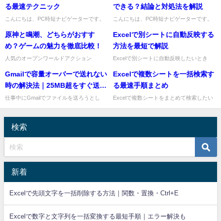
「人数じゃなくて%で見せ...
ときは、PCの画面分割...
る最速テクニック
できる？結論と対処法を解説
こんにちは、PC時短ナビゲーターです。
こんにちは、PC時短ナビゲーターです。
Excelで日付を入力したあとに曜日も自動
Teamsで「既読をつけたくない」「相手に
原神と鳴潮、どちらがおすす
Excelで別シートに自動反映する
で表示したいとき、毎回手で打つのは面倒
読んだとバレたくない」と思って設定を探
ですよね。しかも手入力...
したのに、見つからず困...
め？ゲームの魅力を徹底比較！
方法を最短で解説
人気のオープンワールドアクション
Excelで別シートに自動反映したいとき
RPG「原神」と「鳴潮」。どちらも魅力
は、まず参照式を使うのがいちばん早いで
Gmailで容量オーバーで送れない
Excelで複数シートを一括検索す
的なゲームですが、それぞれに長所と短所
す。元データを別シートにそのまま表示し
があります。本記事では、両ゲーム...
たいだけなら、難しい設定...
時の解決法｜25MB超をすぐ送る
る最速手順まとめ
手順
仕事中にGmailでファイルを送ろうとし
Excelで複数シートをまとめて検索したい
て、容量オーバーのエラーが出ると困りま
ときは、「検索と置換」でオプションから
すよね。結論からいうと、添付ファイルが
範囲をブックに切り替えるのが最短です。
25MBを超える場合は、...
わざわざシートを1枚ず...
検索
新着
Excelで先頭文字を一括削除する方法｜関数・置換・Ctrl+E
Excelで数字と文字列を一括変換する最短手順｜エラー解決も