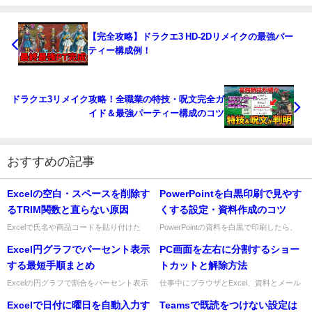
【完全攻略】ドラクエ3 HD-2Dリメイクの最強パー
ティー構成例！
ドラクエ3リメイク攻略！全職業の特技・呪文完全ガ
イド＆最強パーティー構成のコツ
おすすめの記事
Excelの空白・スペースを削除す
PowerPointを白黒印刷で見やす
るTRIM関数と直らない原因
くする設定・資料作成のコツ
Excelで氏名や商品コードを貼り付けた
PowerPointの資料を白黒で印刷したら、
ら、見えない空白のせいで検索・
「色分けしたグラフが全部同じように見え
Excel円グラフでパーセント表示
PC画面を左右に分割するショー
VLOOKUP・集計がうまくいかないことが
る」「薄い文字が読めない」と困ることが
ありますよね。そんなときは、...
ありますよね。私も...
する最短手順まとめ
トカットと解除方法
Excelの円グラフで割合をパーセント表示
仕事中にブラウザとExcel、資料とメール
したいときは、グラフのデータラベル設定
を見比べたいのに、ウィンドウの切り替え
Excelで日付に曜日を自動入力す
Teamsで既読をつけない設定は
を使えばすぐに解決できます。仕事中に
で手が止まることがありますよね。そんな