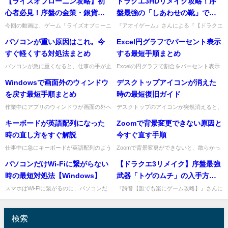
【ライズオブローニン攻略】初
ドラクエ3HDリメイク攻略！序
心者必見！序盤の金策・銀貨稼
盤最強の「しあわせの靴」で爆
ぎ・因縁レベル上げ術【Rise of
速レベル上げ術
今回の動画は、ゲーム「ライズオブローニ
『アオイゲーム』さんによる『【ドラクエ
ン」の序盤でやるべきことに焦点を当てた
3HDリメイク】速報！序盤でしあわせの靴
the Ronin】
パソコンが重い原因はこれ。今
Excel円グラフでパーセント表示
ゆっくり実況の紹介です。このゲームは、
チート級のぶっ壊れ！特典のタネがぶ飲み
広大なマップと多彩なゲーム...
でステータスは？【新型s...
すぐ軽くする対処法まとめ
する最短手順まとめ
パソコンが急に重くなると、仕事の手が止
Excelの円グラフで割合をパーセント表示
まって本当に困りますよね。資料が開かな
したいときは、グラフのデータラベル設定
Windowsで画面外のウィンドウ
デスクトップアイコンが消えた
い、ブラウザが固まる、入力が遅れる――
を使えばすぐに解決できます。仕事中に
こうした症状は、原因を切り...
「人数じゃなくて%で見せ...
を戻す最短手順まとめ
時の最短復旧ガイド
作業中にアプリのウィンドウが画面の外へ
デスクトップのアイコンが突然消えると、
行ってしまい、タイトルバーもつかめず戻
仕事中はかなり焦りますよね。ですが、多
キーボードが英語配列になった
Zoomで背景変更できない原因と
せないことがありますよね。特にデュアル
くの場合は設定が一時的に変わっただけ
モニターを外した後や、解像...
で、数クリックで元に戻せます...
時の直し方をすぐ解説
今すぐ直す手順
仕事中に急にキーボードが英語配列のよう
Zoomで背景変更ができないと、散らかっ
な入力になってしまうと、記号の位置が変
た部屋を映したくない場面や、急な会議で
パソコンだけWi-Fiに繋がらない
【ドラクエ3リメイク】序盤最強
わってかなり焦りますよね。私も「@」や
すぐ整えたい場面で困りますよね。先に結
「:」が思った場所に出ず、...
論をお伝えすると、原因の...
時の最短対処法【Windows】
武器「トゲのムチ」の入手方法
と攻略のコツ
スマホはWi-Fiに繋がるのに、パソコンだ
『詩音【誰でも楽にゲーム攻略】』さんに
けインターネットが使えないと仕事が止ま
よる『【アリアハンで秒で取れる！】序盤
って焦りますよね。この症状は、ルーター
ほど最強に大活躍の【強武器の場所！】』
よりもパソコン側の一時...
が公開されました。 この動...
検索