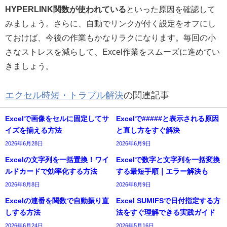
HYPERLINK関数が使われている
といった原因を確認して
みましょう。さらに、自動でリンクが付く設定をオフにし
ておけば、今後の作業もかなりラクになります。毎回の小
さなストレスを減らして、Excel作業をスムーズに進めてい
きましょう。
エクセル時短・トラブル解決
の関連記事
Excelで画像をセルに固定してサ
Excelで#####と表示される原因
イズを揃える方法
と直し方をすぐ解決
2026年6月28日
2026年6月9日
Excelの文字列を一括置換！ワイ
Excelで数字と文字列を一括変換
ルドカードで効率化する方法
する最短手順｜エラー解決も
2026年8月8日
2026年8月9日
Excelの連番を関数で自動振り直
Excel SUMIFSで日付指定する方
しする方法
法をすぐ理解できる実践ガイド
2026年6月24日
2026年5月16日