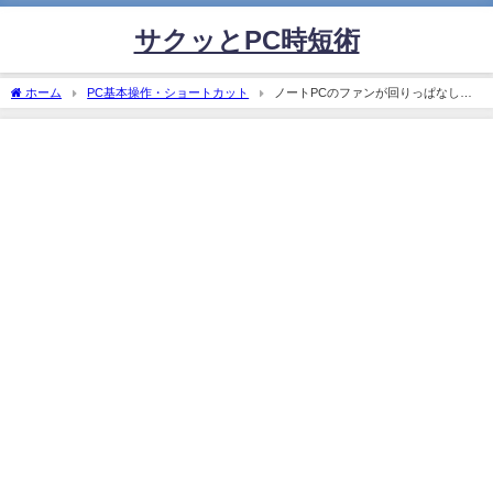
サクッとPC時短術
ホーム
PC基本操作・ショートカット
ノートPCのファンが回りっぱなしで
うるさい時の対処法