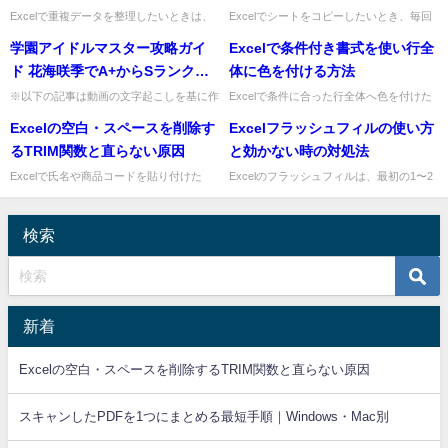
Excelで重複データを整理したいときは、
Excelでシートをコピーしたいとき、毎回
「削除」と「色付け」を使い分けるのがい
右クリックメニューを開いていると地味に
学園アイドルマスター攻略ガイ
Excelで条件付き書式を使い行全
ちばん早いです。今すぐ片付けたいなら
時間がかかりますよね。月次資料やテンプ
「重複の削除」、先に確認...
レート作成を繰り返す仕...
ド 花海咲季でA+からSランクへ
体に色を付ける方法
の道！効率的なレッスンと試験
※以下の記事は動画の文字起こしを基に作
Excelで条件に合った行全体へ色を付けた
成しています。記事はあくまでも参考に、
いときは、条件付き書式で数式を使用し
対策完全解説【学マス】
Excelの空白・スペースを削除す
Excelフラッシュフィルの使い方
正確で詳細な情報は上部の動画をご覧くだ
て、書式設定するセルを決定を選ぶのが最
さい。中央の再生ボタンをク...
短です。特定の列を判定基...
るTRIM関数と直らない原因
と効かない時の対処法
Excelで氏名や商品コードを貼り付けた
Excelのフラッシュフィルは、最初の1〜2
ら、見えない空白のせいで検索・
件だけ見本を入力すると、残りを自動で同
VLOOKUP・集計がうまくいかないことが
じパターンに埋めてくれる便利な機能で
ありますよね。そんなときは、...
す。氏名の分割、メール...
検索
新着
Excelの空白・スペースを削除するTRIM関数と直らない原因
スキャンしたPDFを1つにまとめる最短手順｜Windows・Mac別