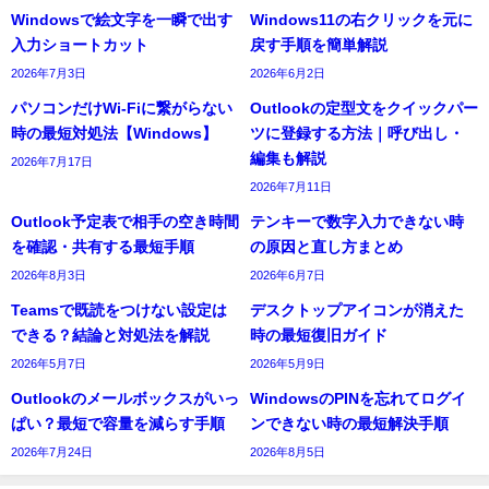
Windowsで絵文字を一瞬で出す
Windows11の右クリックを元に
入力ショートカット
戻す手順を簡単解説
2026年7月3日
2026年6月2日
パソコンだけWi-Fiに繋がらない
Outlookの定型文をクイックパー
時の最短対処法【Windows】
ツに登録する方法｜呼び出し・
編集も解説
2026年7月17日
2026年7月11日
Outlook予定表で相手の空き時間
テンキーで数字入力できない時
を確認・共有する最短手順
の原因と直し方まとめ
2026年8月3日
2026年6月7日
Teamsで既読をつけない設定は
デスクトップアイコンが消えた
できる？結論と対処法を解説
時の最短復旧ガイド
2026年5月7日
2026年5月9日
Outlookのメールボックスがいっ
WindowsのPINを忘れてログイ
ぱい？最短で容量を減らす手順
ンできない時の最短解決手順
2026年7月24日
2026年8月5日