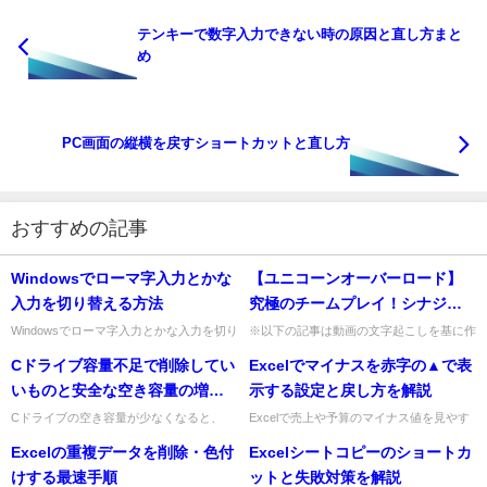
テンキーで数字入力できない時の原因と直し方まと
め
PC画面の縦横を戻すショートカットと直し方
おすすめの記事
Windowsでローマ字入力とかな
【ユニコーンオーバーロード】
入力を切り替える方法
究極のチームプレイ！シナジー
抜群の編成大解析【アトラス×ヴ
Windowsでローマ字入力とかな入力を切り
※以下の記事は動画の文字起こしを基に作
替えたいときは、まず最短の方法を知って
成しています。記事はあくまでも参考に、
ァニラウェア】
Cドライブ容量不足で削除してい
Excelでマイナスを赤字の▲で表
おくと安心です。仕事中に急に「あ」が直
正確で詳細な情報は上部の動画をご覧くだ
接入らなくなったり、...
さい。中央の再生ボタンをク...
いものと安全な空き容量の増や
示する設定と戻し方を解説
し方
Cドライブの空き容量が少なくなると、
Excelで売上や予算のマイナス値を見やす
Windows Updateが失敗したり、Excelやブ
くしたいときは、負の数を赤字にして
Excelの重複データを削除・色付
Excelシートコピーのショートカ
ラウザの動作が重くなったりして、仕事が
「▲」を付ける表示形式が便利です。数式
止まりやす...
や元データを変えず、見た目...
けする最速手順
ットと失敗対策を解説