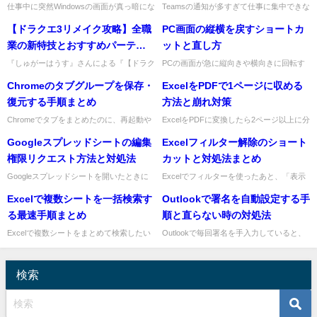
仕事中に突然Windowsの画面が真っ暗にな
Teamsの通知が多すぎて仕事に集中できな
って、マウスだけ動く状態になるとかなり
いときは、通知全体をオフにする、特定の
【ドラクエ3リメイク攻略】全職
PC画面の縦横を戻すショートカ
焦りますよね。私もまず何から試せばいい
チャットやチャネルだけミュートする、会
のか迷いやすいトラブ...
議中だけ通知を抑えるの...
業の新特技とおすすめパーティ
ットと直し方
構成を徹底解説！初心者から上
『しゅがーはうす』さんによる『【ドラク
PCの画面が急に縦向きや横向きに回転す
エ3リメイク】別ゲーすぎ!?全職業の習得
ると、仕事中はかなり焦りますよね。私も
級者まで必見の最強攻略ガイド
Chromeのタブグループを保存・
ExcelをPDFで1ページに収める
技とおすすめ性格、おすすめパーティ構成
「何を押したの？」と慌てる場面をよく見
まで徹底考察！』が公開さ...
てきました。先に結論をお伝...
復元する手順まとめ
方法と崩れ対策
Chromeでタブをまとめたのに、再起動や
ExcelをPDFに変換したら2ページ以上に分
うっかり操作で見失うと困りますよね。仕
かれてしまう、表の端が切れる、余白が大
Googleスプレッドシートの編集
Excelフィルター解除のショート
事中は、調べ物の途中や案件ごとのタブ構
きすぎる。そんなときは、印刷設定で「シ
成をすぐ戻せるかどうか...
ートを1ページに印...
権限リクエスト方法と対処法
カットと対処法まとめ
Googleスプレッドシートを開いたときに
Excelでフィルターを使ったあと、「表示
「閲覧のみ」になっていて編集できず、急
を元に戻したい」「解除のショートカット
Excelで複数シートを一括検索す
Outlookで署名を自動設定する手
いで作業が進められなくて困ることがあり
をすぐ知りたい」と焦ること、ありますよ
ますよね。そんなときは...
ね。私も集計前にフィル...
る最速手順まとめ
順と直らない時の対処法
Excelで複数シートをまとめて検索したい
Outlookで毎回署名を手入力していると、
ときは、「検索と置換」でオプションから
地味に時間を取られますよね。先に結論を
範囲をブックに切り替えるのが最短です。
お伝えすると、Outlookの署名は「新規メ
わざわざシートを1枚ず...
ール」と「返信...
検索