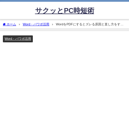
サクッとPC時短術
ホーム
Word・パワポ活用
WordをPDFにするとズレる原因と直し方をすぐ
解決
Word・パワポ活用