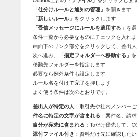
Outlook上部の
「ファイル」
をクリックしま
「仕分けルールと通知の管理」
を開きます
「新しいルール」
をクリックします
「受信メッセージにルールを適用する」
を選
条件一覧から必要なものにチェックを入れま
画面下のリンク部分をクリックして、差出人
次へ進み、
「指定フォルダーへ移動する」
を
移動先フォルダーを指定します
必要なら例外条件も設定します
ルール名を付けて
完了
を押します
よく使う条件は次のとおりです。
差出人が特定の人
：取引先や社内メンバーご
件名に特定の文字が含まれる
：案件名、請求
自分が宛先に含まれる
：Toだけ優先して、
添付ファイル付き
：資料だけ先に確認したい