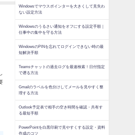
Windowsでマウスポインターを大きくして見失わ
ない設定方法
Windowsのうるさい通知をオフにする設定手順｜
仕事中の集中を守る方法
WindowsのPINを忘れてログインできない時の最
短解決手順
ー
の
Teamsチャットの過去ログを最速検索！日付指定
し
で遡る方法
要
Gmailのラベルを色分けしてメールを見やすく整
理する方法
Outlook予定表で相手の空き時間を確認・共有す
る最短手順
PowerPointを白黒印刷で見やすくする設定・資料
作成のコツ