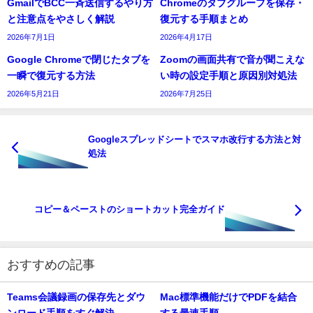
GmailでBCC一斉送信するやり方
Chromeのタブグループを保存・
と注意点をやさしく解説
復元する手順まとめ
2026年7月1日
2026年4月17日
Google Chromeで閉じたタブを
Zoomの画面共有で音が聞こえな
一瞬で復元する方法
い時の設定手順と原因別対処法
2026年5月21日
2026年7月25日
Googleスプレッドシートでスマホ改行する方法と対
処法
コピー＆ペーストのショートカット完全ガイド
おすすめの記事
Teams会議録画の保存先とダウ
Mac標準機能だけでPDFを結合
ンロード手順をすぐ解決
する最速手順