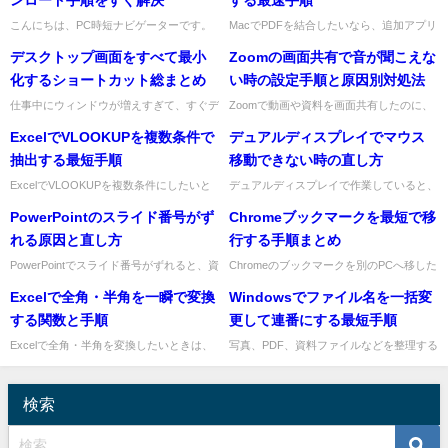
こんにちは、PC時短ナビゲーターです。
MacでPDFを結合したいなら、追加アプリ
Teams会議を録画したあとに「保存先はど
は不要です。標準搭載の「プレビュー」を
デスクトップ画面をすべて最小
Zoomの画面共有で音が聞こえな
こ？」「ダウンロードはどうやるの？」と
使えば、複数のPDFを1つにまとめられま
迷いやすいですよね。仕...
す。仕事中に急いで資...
化するショートカット総まとめ
い時の設定手順と原因別対処法
仕事中にウィンドウが増えすぎて、すぐデ
Zoomで動画や資料を画面共有したのに、
スクトップを見たい場面は多いですよね。
相手から「音が聞こえない」と言われると
ExcelでVLOOKUPを複数条件で
デュアルディスプレイでマウス
そんなときは、マウスで1つずつ最小化す
焦りますよね。多くの場合は、画面共有を
るよりショートカットを使う...
始める前にコンピュータの...
抽出する最短手順
移動できない時の直し方
ExcelでVLOOKUPを複数条件にしたいと
デュアルディスプレイで作業していると、
きは、条件をつなげた作業列を作って検索
片方の画面へマウスが移動できない、端ま
PowerPointのスライド番号がず
Chromeブックマークを最短で移
する方法がいちばん手早くて安定します。
で動かしても反対側に行かない、といった
仕事中に急いでいる...
トラブルがありますよね。仕...
れる原因と直し方
行する手順まとめ
PowerPointでスライド番号がずれると、資
Chromeのブックマークを別のPCへ移した
料の信頼感まで下がって見えてしまいます
いときは、Googleアカウントで同期する
Excelで全角・半角を一瞬で変換
Windowsでファイル名を一括変
よね。特に途中で表紙を入れたり、非表示
方法が最速です。ログインできない環境や
スライドを使った...
一部だけ移したい...
する関数と手順
更して連番にする最短手順
Excelで全角・半角を変換したいときは、
写真、PDF、資料ファイルなどを整理する
まず半角にしたいならASC関数、全角にし
とき、「ファイル名を連番にそろえたい」
たいならJIS関数を使えばOKです。関数で
と思う場面は多いですね。Windowsなら、
一括変換してから...
追加ソフトなしでエ...
検索