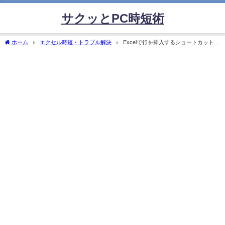
サクッとPC時短術
ホーム
エクセル時短・トラブル解決
Excelで行を挿入するショートカット完
全ガイド