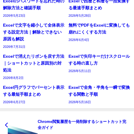
Excelのパスワードを忘れた時の
Excelで西暦と和暦を一括変換す
解除方法と確認手順
る最速手順まとめ
2026年5月23日
2026年5月28日
Excelで文字を縮小して全体表示
無料でPDFをExcelに変換しても
する設定方法｜解除とできない
崩れにくくする方法
原因も解説
2026年6月4日
2026年7月31日
Excelで消えたリボンを戻す方法
Excelで矢印キーだけスクロール
｜ショートカットと原因別の対
する時の直し方
処法
2026年5月11日
2026年8月2日
Excel円グラフでパーセント表示
Excelで全角・半角を一瞬で変換
する最短手順まとめ
する関数と手順
2026年6月27日
2026年5月16日
Chrome閲覧履歴を一発削除するショートカット完
全ガイド