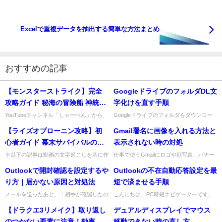
Excelで重複データを抽出する簡単な方法まとめ
おすすめの記事
【モンスターストライク】完全
GoogleドライブのフォルダDL文
攻略ガイド 秘海の冒険船 神統の
字化けを直す手順
海域アポストロス ファルデ Lv1
YouTubeチャンネル「しゃーぺん」から、
Googleドライブのフォルダをダウンロー
最新のモンスターストライク（モンスト）
ドしたら、ZIPの中でファイル名やフォル
ステージの特殊ギミック対策と
【ライズオブローニン攻略】初
Gmail署名に画像を入れる方法と
攻略動画の内容をお届けします。今回の動
ダ名が文字化けして困ることがありますよ
最強キャラ選び！【モンスト】
画では、イベント「秘...
ね。仕事中だと「どの...
心者ガイド 幕末サバイバルのた
表示されない時の対処
めの9つの必須ポイント【Rise
※以下の記事は動画の文字起こしを基に作
仕事で使うGmailにロゴや顔写真、バナー
成しています。記事はあくまでも参考に、
画像を入れたいのに、うまく表示されなか
of the Ronin】
Outlookで開封確認を設定するや
Outlookの不在自動応答設定を最
正確で詳細な情報は上部の動画をご覧くだ
ったり、リンクが付けられなかったりする
さい。中央の再生ボタンをク...
と困りますよね。そんな...
り方｜届かない原因と対処法
短で済ませる手順
メールを送ったあと、「相手が確認したの
こんにちは、PC時短ナビゲーターです。
か分からない」「催促するタイミングに迷
Outlookで不在時の自動応答を設定したい
【ドラクエ3リメイク】取り返し
デュアルディスプレイでマウス
う」と感じることは多いですね。Outlook
ときは、まず使っているOutlookの種類を
の開封確認を使うと、...
確認するのが最...
のつかない要素に注意！効率的
移動できない時の直し方