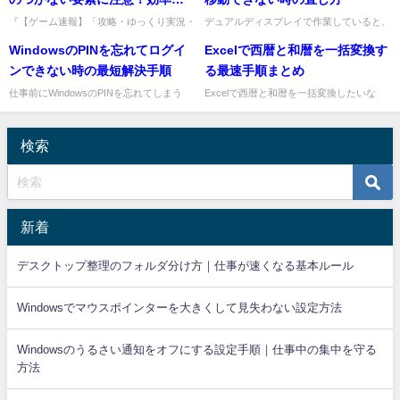
なプレイのための7つの重要ポイ
『【ゲーム速報】「攻略・ゆっくり実況・
デュアルディスプレイで作業していると、
ゆっくり解説・Switch・PS5・XBOX・
片方の画面へマウスが移動できない、端ま
ント
WindowsのPINを忘れてログイ
Excelで西暦と和暦を一括変換す
steam・実況】』さんによる『【ドラクエ
で動かしても反対側に行かない、といった
3リメイク】ミ...
トラブルがありますよね。仕...
ンできない時の最短解決手順
る最速手順まとめ
仕事前にWindowsのPINを忘れてしまう
Excelで西暦と和暦を一括変換したいな
と、メールや資料を開けず焦りますよね。
ら、いちばん早い方法は表示形式の変更で
PINを忘れた場合は、サインイン画面の
す。元の値が日付として正しく入っていれ
「PINを忘れた場合...
ば、関数を使わなくてもま...
検索
新着
デスクトップ整理のフォルダ分け方｜仕事が速くなる基本ルール
Windowsでマウスポインターを大きくして見失わない設定方法
Windowsのうるさい通知をオフにする設定手順｜仕事中の集中を守る
方法