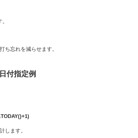
す。
打ち忘れを減らせます。
S日付指定例
&TODAY()+1)
計します。