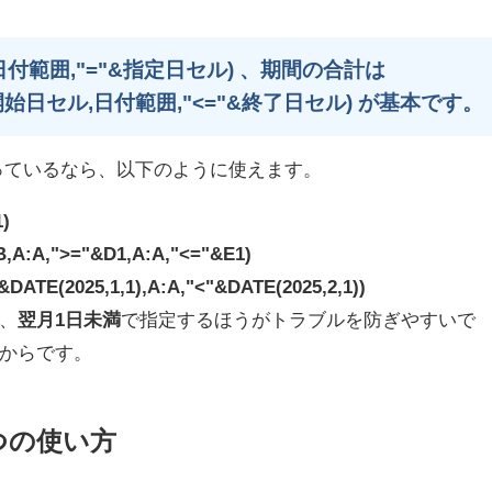
日付範囲,"="&指定日セル) 、期間の合計は
"&開始日セル,日付範囲,"<="&終了日セル) が基本です。
っているなら、以下のように使えます。
)
,A:A,">="&D1,A:A,"<="&E1)
DATE(2025,1,1),A:A,"<"&DATE(2025,2,1))
、
翌月1日未満
で指定するほうがトラブルを防ぎやすいで
からです。
3つの使い方