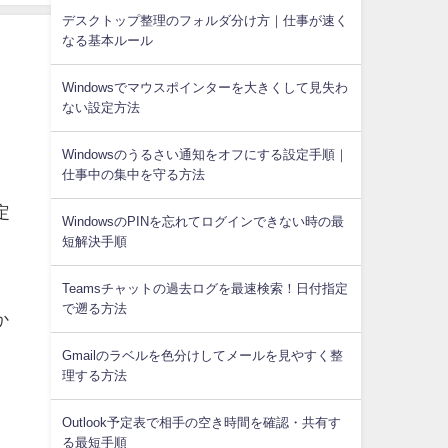
デスクトップ整理のフォルダ分け方｜仕事が速く
なる基本ルール
Windowsでマウスポインターを大きくして見失わ
ない設定方法
Windowsのうるさい通知をオフにする設定手順｜
仕事中の集中を守る方法
定
WindowsのPINを忘れてログインできない時の最
短解決手順
、
Teamsチャットの過去ログを最速検索！日付指定
で遡る方法
か
Gmailのラベルを色分けしてメールを見やすく整
理する方法
Outlook予定表で相手の空き時間を確認・共有す
る最短手順