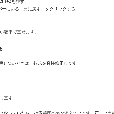
Ctrl+Z
を押す
バー
にある「元に戻す」をクリックする
い確率で直せます。
る
では戻せないときは、数式を直接修正します。
し直す
となっていたら、検索範囲の表が消えています。正しい表