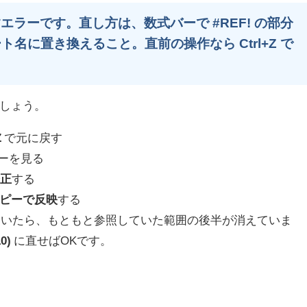
エラーです。直し方は、数式バーで #REF! の部分
名に置き換えること。直前の操作なら Ctrl+Z で
しょう。
Z
で元に戻す
ーを見る
修正
する
ピーで反映
する
いたら、もともと参照していた範囲の後半が消えていま
0)
に直せばOKです。