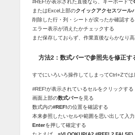
#REF!が表示された直後なら、キーボードで
またはExcel上部の
クイックアクセスツール
削除した行・列・シートが戻ったか確認する
エラー表示が消えたかチェックする
まだ保存しておらず、作業直後ならかなり高
方法2：数式バーで参照先を修正す
すでにいろいろ操作してしまってCtrl+Z
#REF!が表示されているセルをクリックする
画面上部の
数式バー
を見る
数式内の
#REF!
の位置を確認する
本来参照したいセルや範囲を思い出して入力
Enter
を押して確定する
たとえば、
=VLOOKUP(A2,#REF!,2,FALSE)