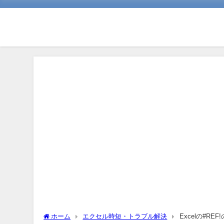
ホーム
エクセル時短・トラブル解決
Excelの#R