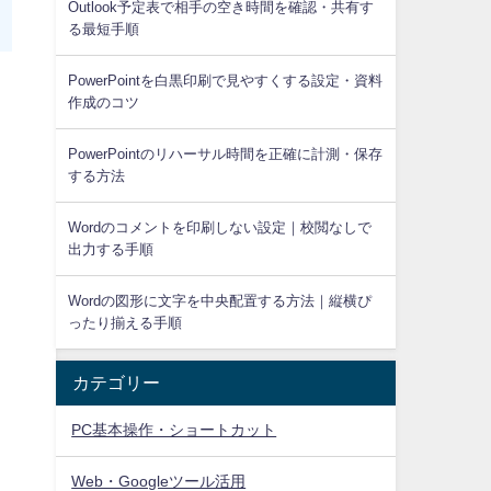
Outlook予定表で相手の空き時間を確認・共有す
る最短手順
PowerPointを白黒印刷で見やすくする設定・資料
作成のコツ
PowerPointのリハーサル時間を正確に計測・保存
する方法
Wordのコメントを印刷しない設定｜校閲なしで
出力する手順
ッ
Wordの図形に文字を中央配置する方法｜縦横ぴ
ったり揃える手順
カテゴリー
PC基本操作・ショートカット
Web・Googleツール活用